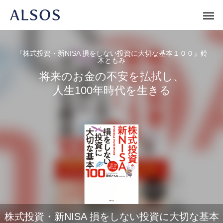
『株式投資・新NISA 損をしない投資に大切な基本１００』鈴
木ともみ
将来のお金の不安を払拭し、
Warning
/home/r1740804/public_html/al
人生100年時代を生きる
/home/r
Warning
/home/r1740804/public_html/al
Warning
新書
人文・エッセイ
ノンフィク
株式投資・新NISA 損をしない投資に大切な基本