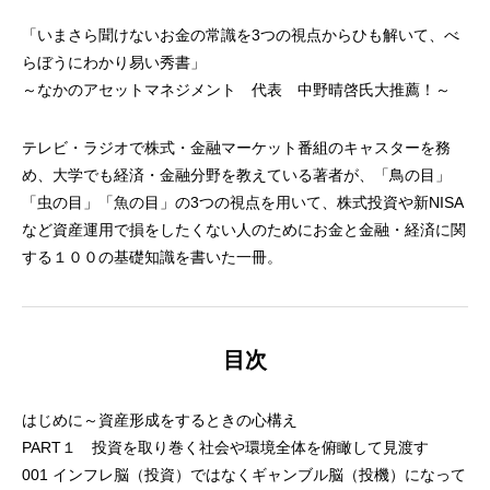
「いまさら聞けないお金の常識を3つの視点からひも解いて、べ
らぼうにわかり易い秀書」
～なかのアセットマネジメント 代表 中野晴啓氏大推薦！～
テレビ・ラジオで株式・金融マーケット番組のキャスターを務
め、大学でも経済・金融分野を教えている著者が、「鳥の目」
「虫の目」「魚の目」の3つの視点を用いて、株式投資や新NISA
など資産運用で損をしたくない人のためにお金と金融・経済に関
する１００の基礎知識を書いた一冊。
目次
はじめに～資産形成をするときの心構え
PART１ 投資を取り巻く社会や環境全体を俯瞰して見渡す
001 インフレ脳（投資）ではなくギャンブル脳（投機）になって