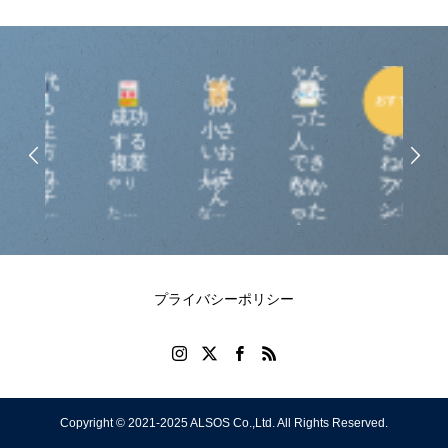
アー
赤ち
トで
ゃん
楽し
0代
とな
を失
むサ
おすすめ
ら
りの
成功
った
ウナ
生
小さ
する
人、
ぎつ
方
いお
複業
でき
ねの
カ
じさ
れか
やり
大切
赤ち
フィ
混
なか
フィ
チ
ん
った
ンラ
⼈⽣
たい
なこ
ゃん
ンラ
る
人へ
ンド
半分
こと
との
から
ンド
け
巡り
⽣き
はす
ほぼ9
の愛
発サ
サ
、
べて
割は
のメ
ウナ
と
プライバシーポリシー
べて
や
手の
ッセ
本。
く
る！
ひら
ージ
日本
て
妹」
自己
サイ
オリ
養
ちへ
実現
ズに
ジナ
点
Copyright © 2021-2025 ALSOS Co.,Ltd. All Rights Reserved.
をは
教わ
ル描