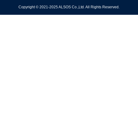
！
点
ッセ
しい
たちへ
Copyright © 2021-2025 ALSOS Co.,Ltd. All Rights Reserved.
イ第2
働き
弾
方