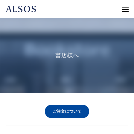
Warning
/home/r1740804/public_html/al
書店様へ
/home/r
Warning
/home/r1740804/public_html/al
Warning
ご注文について
新書
人文・エッセイ
ノンフィク