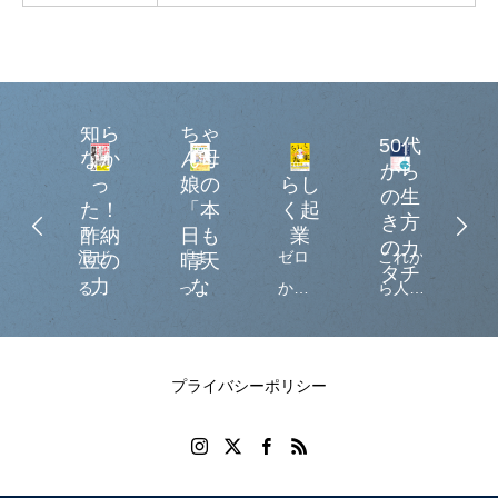
え
、
ん
？
まっ
語
知ら
ちゃ
50代
脳
なか
ん母
から
若
っ
娘の
らし
の生
返
た！
「本
く起
き方
！
酢納
日も
業
のカ
学
混ぜ
「ま
ゼロ
これか
「
0歳
豆の
晴天
タチ
ら
力
な
習
るだ
っち
から
ら⼈⽣
つ
や
り」
、
け！
ゃ
マイ
の半分
っ
直
知
サッ
ん」
ビジ
を⽣き
夢
英
予
とつ
によ
ネス
る、
て
プライバシーポリシー
話
に
くれ
るコ
を作
すべて
い
り
て栄
ミッ
る自
の
養満
クエ
分ら
「妹」