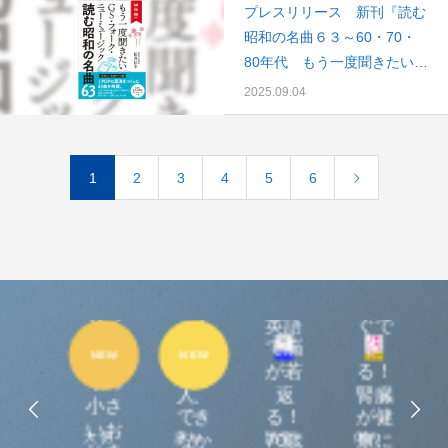
プレスリリース 新刊『読む
昭和の名曲６３～60・70・
80年代 もう一度聞きたい
GS・フォーク・ニューミュ
2025.09.04
ージック～』を2025年9月16
日（火）に発売します。
1
2
3
4
5
6
え
し
っ、
う
ほん
大
赤ち
と？
今す
に
もっ
ゃん
英語
ぐで
ろ
と！
を失
で脳
き
NEW
NEW
お
。
とな
った
が若
る！
55
りの
人、
返
腎臓
か
小さ
でき
る！
が健
輝
いお
り
大切
赤ち
語学
体の
な
なか
70歳
康に