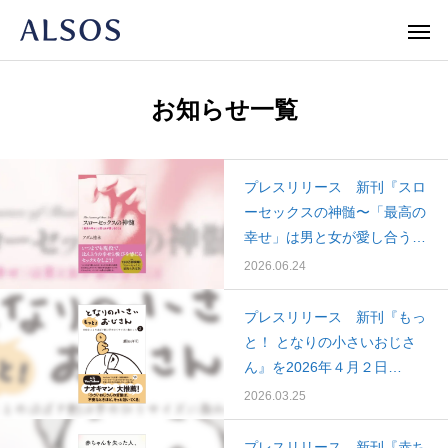
お知らせ一覧
Warning
/home/r1740804/public_html/al
プレスリリース 新刊『スロ
/home/r
ーセックスの神髄〜「最高の
Warning
/home/r1740804/public_html/al
幸せ」は男と女が愛し合うこ
Warning
と』を2026年6月30日（火）
2026.06.24
に発売します。
プレスリリース 新刊『もっ
と！ となりの小さいおじさ
ん』を2026年４月２日
（木）に発売します。
2026.03.25
新書
人文・エッセイ
ノンフィク
プレスリリース 新刊『赤ち