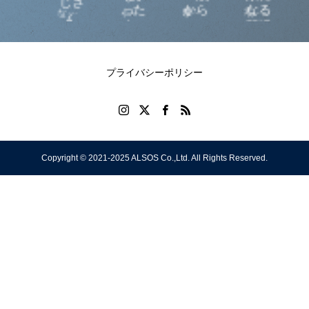
て
じさ
った
から
なる
人
なこ
ゃん
学習
不
和
き
ん
人へ
のや
習慣
を
との
から
は、
調・
に
人
り直
習
実
ほぼ9
の愛
認知
だる
か
し英
～
る
割は
のメ
症予
さも
の
プライバシーポリシー
会話
め
手の
ッセ
防に
予
ス
ひら
ージ
なり
防・
名
ー
サイ
ま
改
生
ズに
す！
善！
さ
Copyright © 2021-2025 ALSOS Co.,Ltd. All Rights Reserved.
、
教わ
弱っ
5
代
った 2
た腎
ス
ば
臓を
リ
ら
セル
備
フケ
し
ア！
。