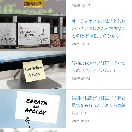
（水）に発売します。
2025.10.17
オーディオブック版『となり
の小さいおじさん～大切なこ
とのほぼ9割は手のひらサイ
ズに教わった～』発売！
2025.10.16
誤植のお詫びと訂正（『とな
りの小さいおじさん』）
2025.09.24
誤植のお詫びと訂正（『夢と
勇気をもらった「さくらの義
足」』）
2025.09.08