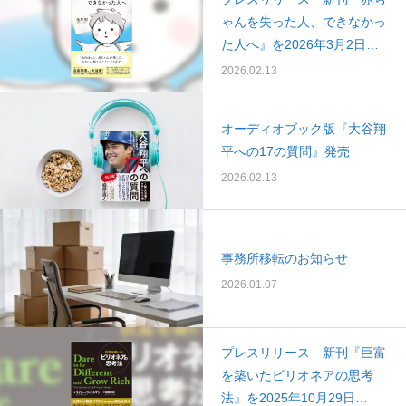
ゃんを失った人、できなかっ
た人へ』を2026年3月2日
（月）に発売します。
2026.02.13
オーディオブック版『大谷翔
平への17の質問』発売
2026.02.13
事務所移転のお知らせ
2026.01.07
プレスリリース 新刊『巨富
を築いたビリオネアの思考
法』を2025年10月29日