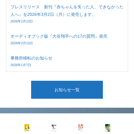
プレスリリース 新刊『赤ちゃんを失った人、できなかった
人へ』を2026年3月2日（月）に発売します。
2026年2月13日
オーディオブック版『大谷翔平への17の質問』発売
2026年2月13日
事務所移転のお知らせ
2026年1月7日
お知らせ一覧
3分
で相
手が
す
笑顔
夢と
で
強い
に変
勇気
き
会社
わる
をも
N