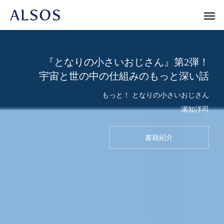
『となりの小さいおじさん』第2弾！
宇宙と世の中の仕組みのもっと深い話
Warning
/home/r1740804/public_html/al
もっと！ となりの小さいおじさん
/home/r
瀬知洋司
Warning
/home/r1740804/public_html/al
Warning
書籍紹介
新書
人文・エッセイ
ノンフィク