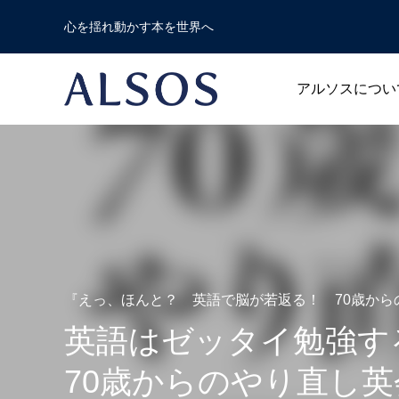
心を揺れ動かす本を世界へ
アルソスについ
Warning
/home/r1740804/publi
Warning
/home/r1740804/publ
Warning
『えっ、ほんと？ 英語で脳が若返る！ 70歳から
英語はゼッタイ勉強す
70歳からのやり直し
新書
人文・エッセイ