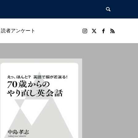
読者アンケート
/menu.php
73
Warning
anthem_tcd083/functions/menu.php
73
/menu.php
84
/themes/anthem_tcd083/functions/menu.php
84
アル
趣味・実用
暮らし・健康