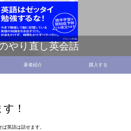
らのやり直し英会話
著者紹介
購入する
ます！
せば英語は話せます。