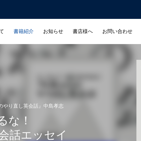
て
書籍紹介
お知らせ
書店様へ
お問い合わせ
c_html/alsos.co.jp/wp-content/themes/anthem_tcd083/functions
/home/r1740804/public_html/alsos.co.jp/wp-content/themes/
ic_html/alsos.co.jp/wp-content/themes/anthem_tcd083/functions
/home/r1740804/public_html/alsos.co.jp/wp-content
のやり直し英会話』中島孝志
るな！
英会話エッセイ
ノンフィクション
ビジネス・投資
生き方・スピリチュ