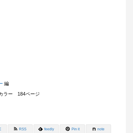
ー
編
カラー 184ページ
E
RSS
feedly
Pin it
note