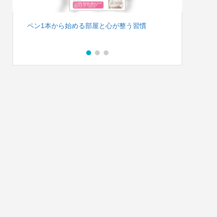
ペン1本から始める部屋と心が整う習慣
ゼロか
方