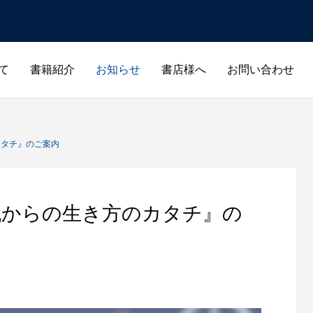
て
書籍紹介
お知らせ
書店様へ
お問い合わせ
c_html/alsos.co.jp/wp-content/themes/anthem_tcd083/functions
/home/r1740804/public_html/alsos.co.jp/wp-content/themes/
カタチ』のご案内
ic_html/alsos.co.jp/wp-content/themes/anthem_tcd083/functions
/home/r1740804/public_html/alsos.co.jp/wp-content
代からの生き方のカタチ』の
ノンフィクション
ビジネス・投資
生き方・スピリチュ