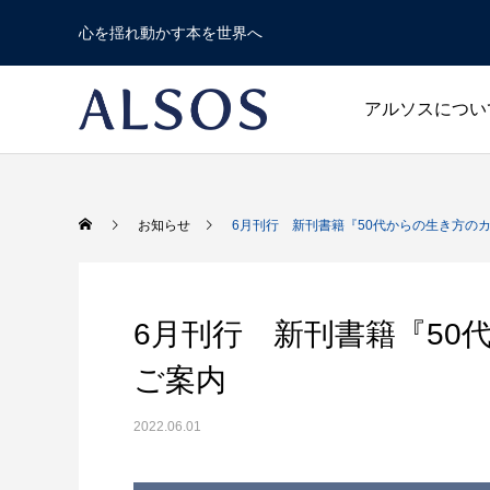
心を揺れ動かす本を世界へ
アルソスについ
Warning
/home/r1740804/publi
お知らせ
6月刊行 新刊書籍『50代からの生き方の
Warning
/home/r1740804/publ
Warning
6月刊行 新刊書籍『50
ご案内
2022.06.01
新書
人文・エッセイ