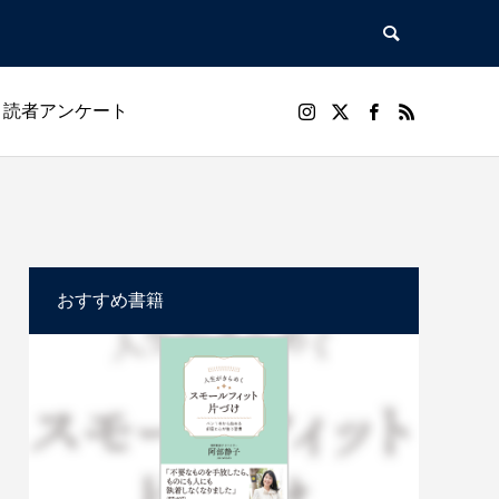
読者アンケート
/menu.php
73
Warning
anthem_tcd083/functions/menu.php
73
/menu.php
84
/themes/anthem_tcd083/functions/menu.php
84
おすすめ書籍
アル
趣味・実用
暮らし・健康