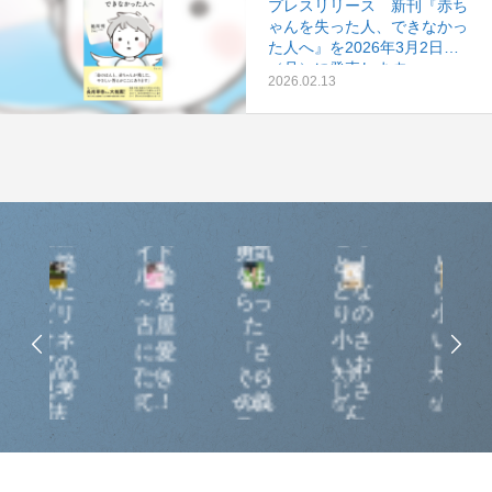
プレスリリース 新刊『赤ち
ゃんを失った人、できなかっ
た人へ』を2026年3月2日
（月）に発売します。
2026.02.13
大ア
夢と
富
もっ
イド
勇気
築
と！
とな
ル論
をも
た
とな
りの
～名
らっ
リ
りの
小さ
古屋
た
ネ
小さ
いお
に愛
「さ
の
いお
じさ
re to
アイ
「いく
大切
大切
「
にき
くら
考
じさ
ん
て！
の義
ドル
つにな
なこ
なこ
り
法
ん
～
足」
ferent
文化
っても
との
との
い
d
でも
夢は見
ほぼ9
ほぼ9
分