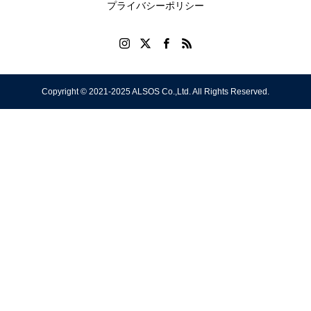
ow
名古
てい
割は
割は
に
プライバシーポリシー
ch
屋が
い！」
手の
手の
る
天下
ひら
ひら
め
を取
サイ
サイ
つ
る!?
ズに
ズに
ス
Copyright © 2021-2025 ALSOS Co.,Ltd. All Rights Reserved.
教わ
教わ
ッ
った 2
った