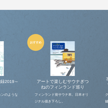
3分で相手が笑顔に変
ートで楽しむサウナぎつ
つこいクレーム・カス
ねのフィンランド巡り
交渉術
ンランド発サウナ本。日本オリ
クレーム対応は「第一声」が
ル描き下ろし。
鍵！