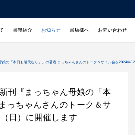
て
書籍紹介
お知らせ
書店様へ
お問い合わせ
c_html/alsos.co.jp/wp-content/themes/anthem_tcd083/functions
/home/r1740804/public_html/alsos.co.jp/wp-content/themes/
娘の「本日も晴天なり」』の著者 まっちゃんさんのトーク＆サイン会を2024年1
ic_html/alsos.co.jp/wp-content/themes/anthem_tcd083/functions
/home/r1740804/public_html/alsos.co.jp/wp-content
 新刊『まっちゃん母娘の「本
 まっちゃんさんのトーク＆サ
5日（日）に開催します
ノンフィクション
ビジネス・投資
生き方・スピリチュ