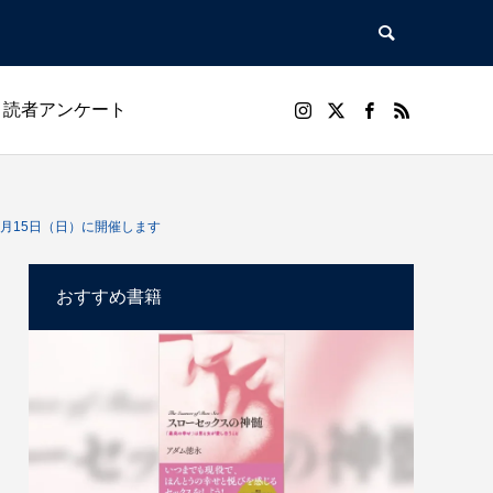
読者アンケート
/menu.php
73
Warning
anthem_tcd083/functions/menu.php
73
2月15日（日）に開催します
/menu.php
84
/themes/anthem_tcd083/functions/menu.php
84
おすすめ書籍
アル
趣味・実用
暮らし・健康