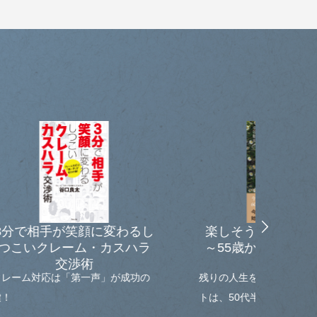
わるし
楽しそうな大人になろう。
強い
ハラ
～55歳から輝いて生きる人
の習慣～
成功の
残りの人生を充実するためのスター
高品質
トは、50代半ばから準備をしよう。
殖まで