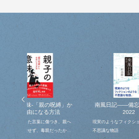
おすすめ
呪縛」か
南風日記――備忘録2019～
ア
法
2022
き、親へ
現実のようなフィクションのような
フィ
ったから
不思議な物語
ジナ