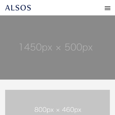
Warning
/home/r1740804/public_html/al
/home/r
Warning
/home/r1740804/public_html/al
Warning
新書
人文・エッセイ
ノンフィク