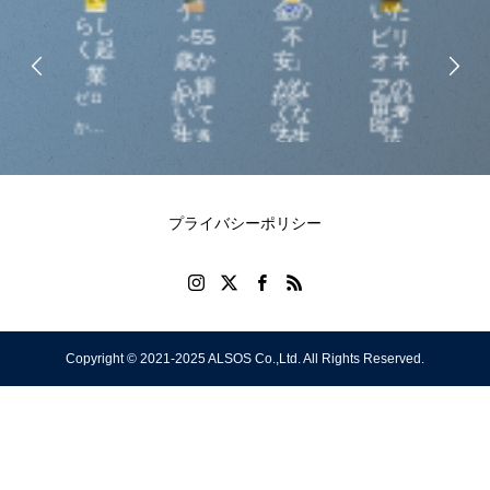
う。
金の
いた
らし
動し
～55
不
ビリ
く起
ろ！
歳か
安」
オネ
業
永野
ら輝
がな
アの
ゼロ
残り
お金
Dare to
「山
彰一
いて
くな
思考
の成
から
の人
の性
be
王」
生き
る生
法
功哲
マイ
生を
格を
Different
永野
る人
活術
学
の習
ビジ
充実
知
and
彰一
慣～
ネス
する
る、
Grow
氏が
プライバシーポリシー
を作
ため
賢く
Rich
語っ
る自
のス
使
た、
分ら
ター
う、
ちょ
しい
ト
働き
っと
Copyright © 2021-2025 ALSOS Co.,Ltd. All Rights Reserved.
働き
は、
方を
やば
方
50代
知
い成
半ば
る。
功哲
から
学。