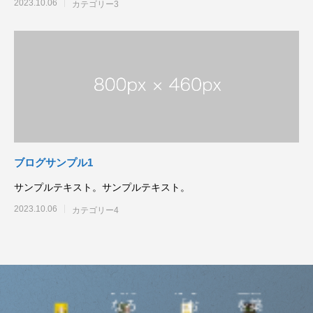
2023.10.06
カテゴリー3
ブログサンプル1
サンプルテキスト。サンプルテキスト。
2023.10.06
カテゴリー4
楽し
そう
成功
な大
55歳
した
人に
から
巨富
けれ
なろ
「お
を築
ば行