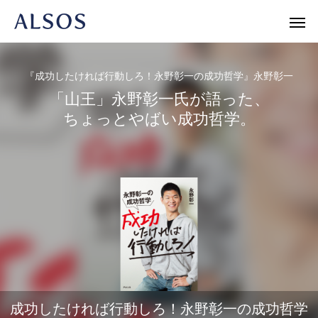
『成功したければ行動しろ！永野彰一の成功哲学』永野彰一
「山王」永野彰一氏が語った、
ちょっとやばい成功哲学。
Warning
/home/r1740804/public_html/al
/home/r
Warning
/home/r1740804/public_html/al
Warning
新書
人文・エッセイ
ノンフィク
成功したければ行動しろ！永野彰一の成功哲学