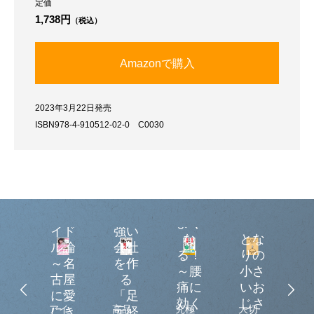
定価
1,738円
（税込）
Amazonで購入
2023年3月22日発売
背骨
ISBN978-4-910512-02-0 C0030
を10
ロ
秒動
セ
かせ
ク
ば腰
の
痛は
大ア
神
よく
イド
強い
〜
な
とな
ル論
会社
EW
最
る！
りの
～名
を作
の
～腰
小さ
古屋
る
幸
痛に
いお
に愛
「足
」
効く
じさ
つ
アイ
高品
究極
大切
Da
にき
元経