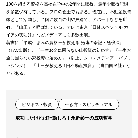
100を超える資格を高校在学中の2年間に取得。最年少取得記録
を多数保有している。プロの雀士でもある。現在は、不動産投資
家として活動し、全国に数百の山や戸建て、アパートなどを所
有。「山王」と呼ばれている。テレビ東京『日経スペシャル ガ
イアの夜明け』などメディアにも多数出演。
著書に『平成生まれの資格王が教える 光速の暗記・勉強法』
（TAC出版）、『一生お金に困らない山投資の初め方』『一生お
金に困らない家投資の始め方』（以上、クロスメディア・パブリ
ッシング）、『山王が教える 1円不動産投資』（自由国民社）な
どがある。
ビジネス・投資
生き方・スピリチュアル
成功したければ行動しろ！永野彰一の成功哲学