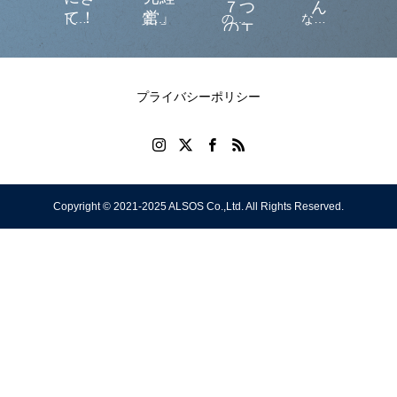
男
７つ
ん
て！
営」
で
ドル
質の
の腰
なこ
be
女
のエ
～
現
文化
靴下
痛予
との
Dif
愛
クサ
合
サイ
でも
製造
防・
ほぼ9
an
こ
ズと
、
名古
か
改善
割は
Gr
プライバシーポリシー
と
特効
ん
屋が
ら、
法！
手の
Ri
ツボ
う
天下
ナマ
ひら
～
幸
を取
ズの
サイ
と
る!?
繁殖
ズに
Copyright © 2021-2025 ALSOS Co.,Ltd. All Rights Reserved.
び
まで
教わ
感
った
る
ッ
ス
し
！