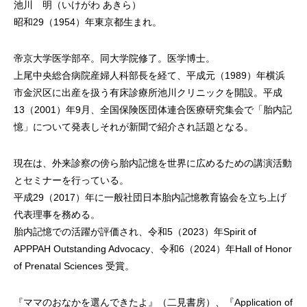
池川 明（いけがわ あきら）
昭和29（1954）年東京都生まれ。
帝京大学医学部卒。同大学院修了。医学博士。
上尾中央総合病院産婦人科部長を経て、平成元（1989）年横浜
市金沢区に出産を扱う有床診療所池川クリニックを開設。平成
13（2001）年9月、全国保険医団体連合医療研究集会で「胎内記
憶」について発表しそれが新聞で紹介され話題となる。
現在は、外来診察の傍ら胎内記憶を世界に広めるための講演活動
とセミナーを行っている。
平成29（2017）年に一般社団日本胎内記憶教育協会を立ち上げ
代表理事を務める。
胎内記憶での活躍が評価され、令和5（2023）年Spirit of
APPPAH Outstanding Advocacy、令和6（2024）年Hall of Honor
of Prenatal Sciences 受賞。
『ママのおなかを選んできたよ』（二見書房）、『Application of