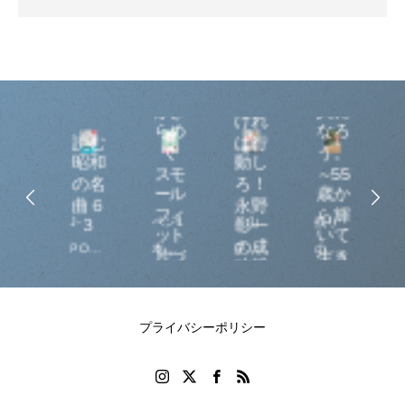
10
動
せ
楽し
腰
そう
成功
は
人生
な大
した
く
がき
人に
けれ
な
らめ
なろ
読む
ば行
N
！
く
う。
昭和
動し
腰
スモ
～55
の名
ろ！
に
ール
歳か
曲６
永野
く
フィ
ら輝
極
J-
ペン1
「山
残り
「
３
彰一
つ
ット
いて
の成
腰
POP
本か
王」
の人
敗
エ
片づ
生き
功哲
予
の源
ら始
永野
生を
な
サ
け
る人
学
イ
の習
・
流を
める
彰一
充実
資
と
慣～
善
つく
部屋
氏が
する
形
プライバシーポリシー
効
！
った
と心
語っ
ため
成
ボ
63曲
が整
た、
のス
の
～
を掲
う習
ちょ
ター
め