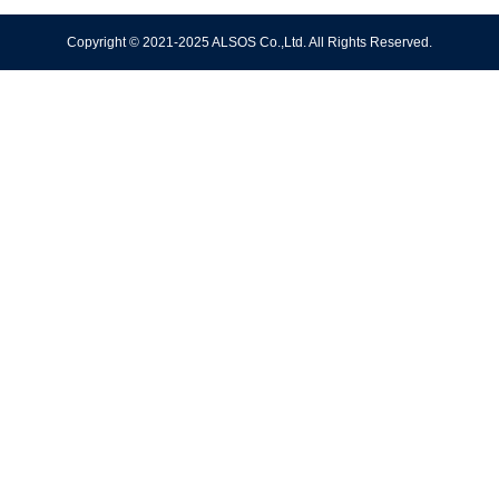
載
慣
っと
ト
基
Copyright © 2021-2025 ALSOS Co.,Ltd. All Rights Reserved.
やば
は、
知
い成
50代
功哲
半ば
学。
から
準備
をし
よ
う。