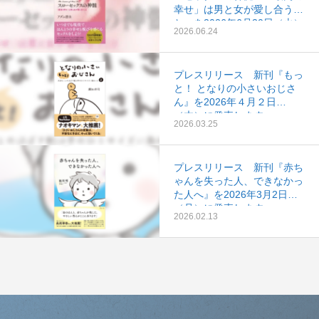
幸せ」は男と女が愛し合うこ
と』を2026年6月30日（火）
2026.06.24
に発売します。
プレスリリース 新刊『もっ
と！ となりの小さいおじさ
ん』を2026年４月２日
（木）に発売します。
2026.03.25
プレスリリース 新刊『赤ち
ゃんを失った人、できなかっ
た人へ』を2026年3月2日
（月）に発売します。
2026.02.13
え
っ、
アー
ほん
55歳
トで
と？
から