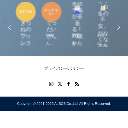
楽し
英語
せ
「お
むサ
尼寺
で脳
ロングセ
おすすめ
な
金の
ラー
ウナ
のお
が若
家
不
ぎつ
てつ
返
幸
安」
ねの
だい
る！
な
がな
が
フィ
NHK
語学
お金
J-
フィ
さん
70歳
家
くな
ンラ
から
わ
ンラ
人気
学習
の性
P
る生
ンド
のや
ンド
シリ
は、
格を
の
活術
巡り
り直
、
発サ
ーズ
認知
知
流
し英
生
ウナ
「や
症予
る、
つ
プライバシーポリシー
会話
変
本。
まと
防に
賢く
っ
日本
尼寺
なり
使
6
！
オリ
精進
ま
う、
を
ジナ
日
す！
働き
載
Copyright © 2021-2025 ALSOS Co.,Ltd. All Rights Reserved.
ル描
記」
方を
き下
まっ
知
ろ
ちゃ
る。